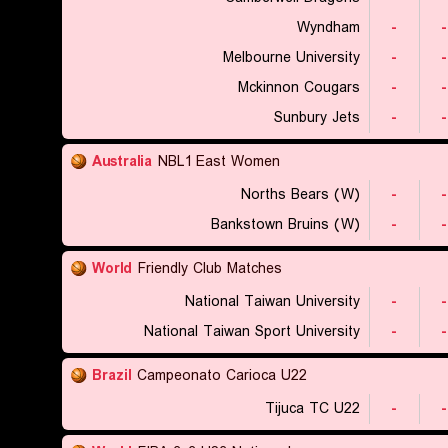
Wyndham
-
-
Melbourne University
-
-
Mckinnon Cougars
-
-
Sunbury Jets
-
-
Australia
NBL1 East Women
Norths Bears (W)
-
-
Bankstown Bruins (W)
-
-
World
Friendly Club Matches
National Taiwan University
-
-
National Taiwan Sport University
-
-
Brazil
Campeonato Carioca U22
Tijuca TC U22
-
-