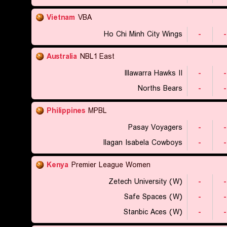
Vietnam
VBA
Ho Chi Minh City Wings
-
-
Australia
NBL1 East
Illawarra Hawks II
-
-
Norths Bears
-
-
Philippines
MPBL
Pasay Voyagers
-
-
Ilagan Isabela Cowboys
-
-
Kenya
Premier League Women
Zetech University (W)
-
-
Safe Spaces (W)
-
-
Stanbic Aces (W)
-
-