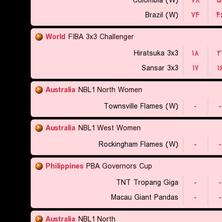
Colombia (W)
۷۸
۵
Brazil (W)
۷۴
۴
World
FIBA 3x3 Challenger
Hiratsuka 3x3
۱۸
۲
Sansar 3x3
۱۷
۱
Australia
NBL1 North Women
Townsville Flames (W)
-
-
Australia
NBL1 West Women
Rockingham Flames (W)
-
-
Philippines
PBA Governors Cup
TNT Tropang Giga
-
-
Macau Giant Pandas
-
-
Australia
NBL1 North