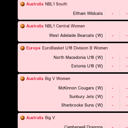
Australia
NBL1 South
Eltham Wildcats
-
-
Australia
NBL1 Central Women
West Adelaide Bearcats (W)
-
-
Europe
EuroBasket U18 Division B Women
North Macedonia U18 (W)
-
-
Estonia U18 (W)
-
-
Australia
Big V Women
McKinnon Cougars (W)
-
-
Sunbury Jets (W)
-
-
Sherbrooke Suns (W)
-
-
Australia
Big V
Camberwell Dragons
-
-