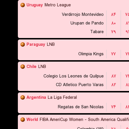
Uruguay
Metro League
Verdirrojo Montevideo
۸۴
۷
Urupan de Pando
۸۰
۸
Tabare
۷۹
۹
Paraguay
LNB
Olimpia Kings
۷۷
۷
Chile
LNB
Colegio Los Leones de Quilpue
۸۷
۷
CD Atletico Puerto Varas
۸۲
۸
Argentina
La Liga Federal
Regatas de San Nicolas
۷۴
۸
World
FIBA AmeriCup Women - South America Qualifi