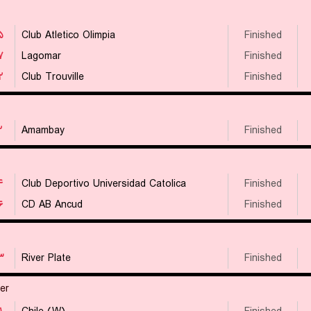
۵
Club Atletico Olimpia
Finished
۷
Lagomar
Finished
۲
Club Trouville
Finished
۲
Amambay
Finished
۴
Club Deportivo Universidad Catolica
Finished
۶
CD AB Ancud
Finished
۳
River Plate
Finished
er