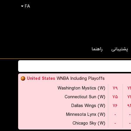
FA
پشتیبانی
راهنما
United States
WNBA Including Playoffs
Washington Mystics (W)
۷۹
۷
Connecticut Sun (W)
۷۵
۷
Dallas Wings (W)
۷۶
۹
Minnesota Lynx (W)
-
-
Chicago Sky (W)
-
-