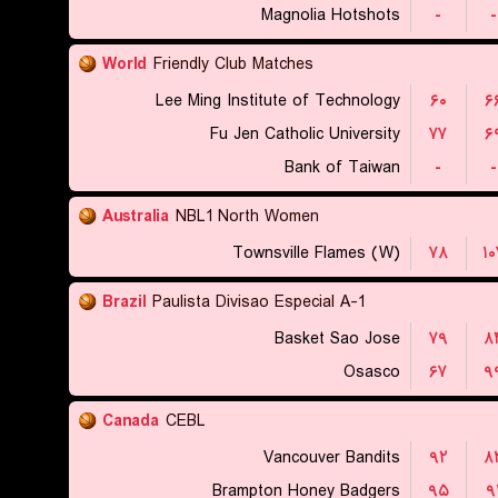
Magnolia Hotshots
-
-
World
Friendly Club Matches
Lee Ming Institute of Technology
۶۰
۶
Fu Jen Catholic University
۷۷
۶
Bank of Taiwan
-
-
Australia
NBL1 North Women
Townsville Flames (W)
۷۸
۱۰
Brazil
Paulista Divisao Especial A-1
Basket Sao Jose
۷۹
۸
Osasco
۶۷
۹
Canada
CEBL
Vancouver Bandits
۹۲
۸
Brampton Honey Badgers
۹۵
۹