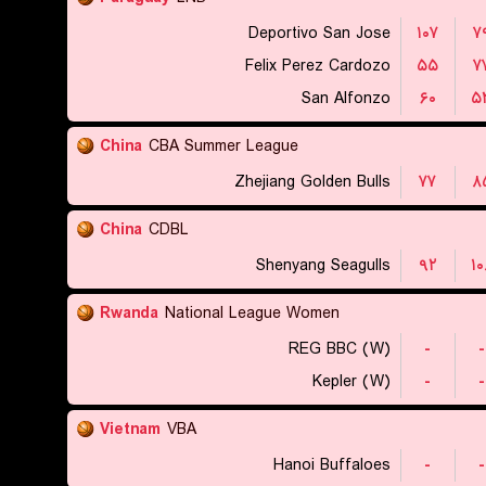
Deportivo San Jose
۱۰۷
۷
Felix Perez Cardozo
۵۵
۷
San Alfonzo
۶۰
۵
China
CBA Summer League
Zhejiang Golden Bulls
۷۷
۸
China
CDBL
Shenyang Seagulls
۹۲
۱۰
Rwanda
National League Women
REG BBC (W)
-
-
Kepler (W)
-
-
Vietnam
VBA
Hanoi Buffaloes
-
-