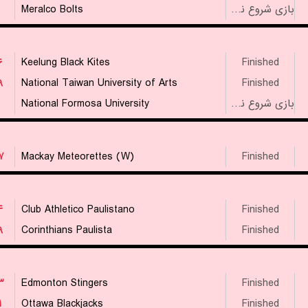
Meralco Bolts
بازی شروع نشده است
۶
Keelung Black Kites
Finished
۹
National Taiwan University of Arts
Finished
National Formosa University
بازی شروع نشده است
۷
Mackay Meteorettes (W)
Finished
۴
Club Athletico Paulistano
Finished
۹
Corinthians Paulista
Finished
۳
Edmonton Stingers
Finished
۱
Ottawa Blackjacks
Finished