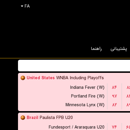
FA
پشتیبانی
راهنما
United States
WNBA Including Playoffs
Indiana Fever (W)
۸۴
۸
Portland Fire (W)
۹۷
۸
Minnesota Lynx (W)
۸۲
۸
Brazil
Paulista FPB U20
Fundesport / Araraquara U20
۷۴
۶