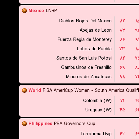
Mexico
LNBP
Diablos Rojos Del Mexico
۸۲
۸
Abejas de Leon
۸۳
۹
Fuerza Regia de Monterey
۸۶
۹
Lobos de Puebla
۷۳
۸
Santos de San Luis Potosi
۸۲
۷
Gambusinos de Fresnillo
۶۹
۸
Mineros de Zacatecas
۹۸
۷
World
FIBA AmeriCup Women - South America Qualifi
Colombia (W)
۷۱
۴
Uruguay (W)
۴۵
۶
Philippines
PBA Governors Cup
Terrafirma Dyip
۶۲
۶