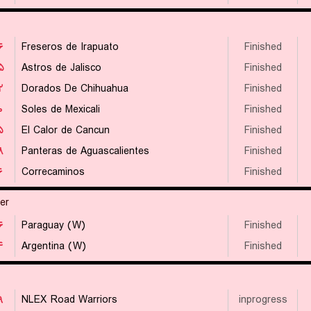
۶
Freseros de Irapuato
Finished
۵
Astros de Jalisco
Finished
۲
Dorados De Chihuahua
Finished
۰
Soles de Mexicali
Finished
۵
El Calor de Cancun
Finished
۸
Panteras de Aguascalientes
Finished
۶
Correcaminos
Finished
er
۶
Paraguay (W)
Finished
۴
Argentina (W)
Finished
۹
NLEX Road Warriors
inprogress