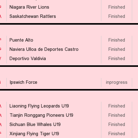
۶
Niagara River Lions
Finished
۸
Saskatchewan Rattlers
Finished
۴
Puente Alto
Finished
۶
Naviera Ulloa de Deportes Castro
Finished
۷
Deportivo Valdivia
Finished
۱
Ipswich Force
inprogress
۸
Liaoning Flying Leopards U19
Finished
۹
Tianjin Ronggang Pioneers U19
Finished
۹
Sichuan Blue Whales U19
Finished
۴
Xinjiang Flying Tiger U19
Finished