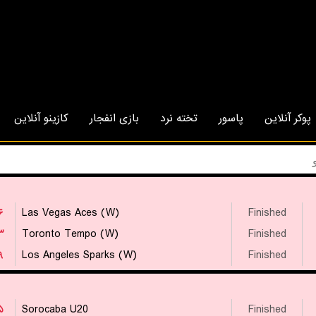
پوکر آنلاین
پاسور
تخته نرد
بازی انفجار
کازینو آنلاین
۶
Las Vegas Aces (W)
Finished
۳
Toronto Tempo (W)
Finished
۹
Los Angeles Sparks (W)
Finished
۵
Sorocaba U20
Finished