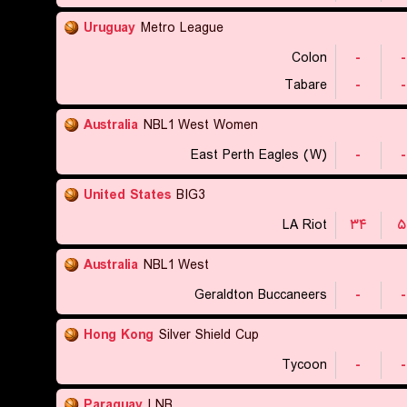
Uruguay
Metro League
Colon
-
-
Tabare
-
-
Australia
NBL1 West Women
East Perth Eagles (W)
-
-
United States
BIG3
LA Riot
۳۴
۵
Australia
NBL1 West
Geraldton Buccaneers
-
-
Hong Kong
Silver Shield Cup
Tycoon
-
-
Paraguay
LNB