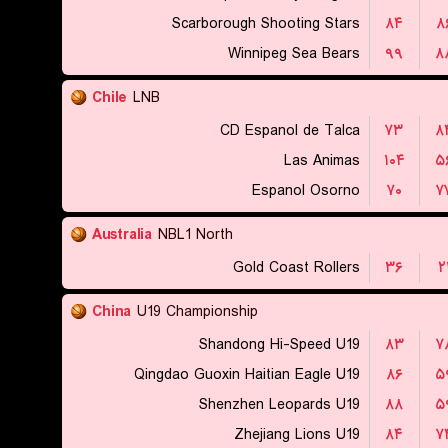
Scarborough Shooting Stars
۸۴
۸
Winnipeg Sea Bears
۹۹
۸
Chile
LNB
CD Espanol de Talca
۷۳
۸
Las Animas
۱۰۴
۵
Espanol Osorno
۷۰
۷
Australia
NBL1 North
Gold Coast Rollers
۳۶
۲
China
U19 Championship
Shandong Hi-Speed U19
۸۳
۷
Qingdao Guoxin Haitian Eagle U19
۸۶
۵
Shenzhen Leopards U19
۸۸
۵
Zhejiang Lions U19
۸۴
۷