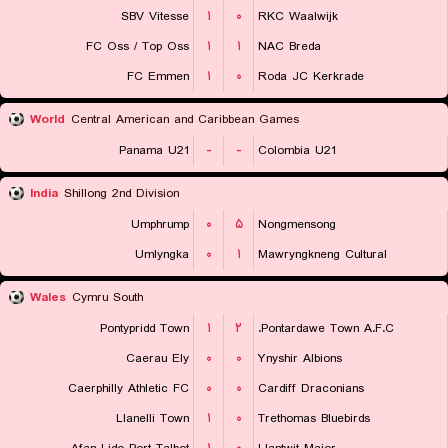
SBV Vitesse
۱
۰
RKC Waalwijk
FC Oss / Top Oss
۱
۱
NAC Breda
FC Emmen
۱
۰
Roda JC Kerkrade
World
Central American and Caribbean Games
Panama U21
-
-
Colombia U21
India
Shillong 2nd Division
Umphrump
۰
۵
Nongmensong
Umlyngka
۰
۱
Mawryngkneng Cultural
Wales
Cymru South
Pontypridd Town
۱
۲
Pontardawe Town A.F.C.
Caerau Ely
۰
۰
Ynyshir Albions
Caerphilly Athletic FC
۰
۰
Cardiff Draconians
Llanelli Town
۱
۰
Trethomas Bluebirds