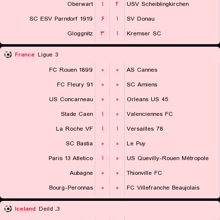
Oberwart
۱
۲
USV Scheiblingkirchen
SC ESV Parndorf 1919
۶
۱
SV Donau
Gloggnitz
۳
۱
Kremser SC
France
Ligue 3
FC Rouen 1899
۰
۰
AS Cannes
FC Fleury 91
۰
۰
SC Amiens
US Concarneau
۰
۰
Orleans US 45
Stade Caen
۱
۰
Valenciennes FC
La Roche VF
۱
۱
Versailles 78
SC Bastia
۰
۰
Le Puy
Paris 13 Atletico
۱
۰
US Quevilly-Rouen Métropole
Aubagne
۰
۰
Thionville FC
Bourg-Peronnas
۰
۰
FC Villefranche Beaujolais
Iceland
3. Deild