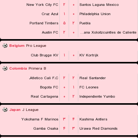
New York City FC
۲
۰
Santos Laguna Mexico
Cruz Azul
۱
۰
Philadelphia Union
Portland Timbers
۵
۲
Puebla
Austin FC
۲
۰
Club Tijuana Xoloitzcuintles de Caliente
Belgium
Pro League
Club Brugge KV
۱
۰
KV Kortrijk
Colombia
Primera B
Atletico Cali F.C.
۲
۲
Real Santander
Bogota FC
۰
۱
FC Leones
Real Cartagena
۰
۲
Independiente Yumbo
Japan
J League
Yokohama F Marinos
۳
۴
Kashima Antlers
Gamba Osaka
۴
۳
Urawa Red Diamonds