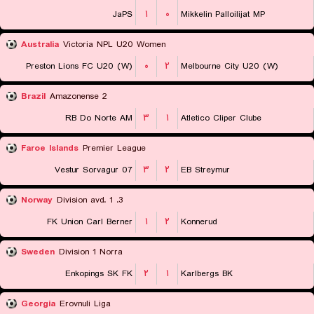
JaPS
۱
۰
Mikkelin Palloilijat MP
Australia
Victoria NPL U20 Women
Preston Lions FC U20 (W)
۰
۲
Melbourne City U20 (W)
Brazil
Amazonense 2
RB Do Norte AM
۳
۱
Atletico Cliper Clube
Faroe Islands
Premier League
07 Vestur Sorvagur
۳
۲
EB Streymur
Norway
3. Division avd. 1
FK Union Carl Berner
۱
۲
Konnerud
Sweden
Division 1 Norra
Enkopings SK FK
۲
۱
Karlbergs BK
Georgia
Erovnuli Liga