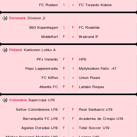
FC Rustavi
۱
۰
FC Torpedo Kutaisi
Denmark
2. Division
B93 Kopenhagen
۱
۲
FC Roskilde
Middelfart
۴
۰
Brabrand IF
Finland
Kakkonen Lohko A
PPJ Helsinki
۲
۲
HPS
Pepo Lappeenranta
۴
۱
Myllykosken Pallo -47
FC Kiffen
۱
۰
Union Plaani
Atlantis FC
۴
۲
Lahden Reipas
Colombia
Supercopa U19
Sellos Colombianos U19
۲
۲
Real Santuario U19
Barranquilla FC U19
۲
۲
Academia de Crespo U19
Aguilas Doradas U19
۲
۰
Total Soccer U19