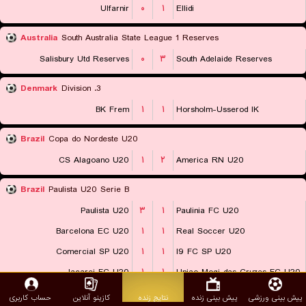
Ulfarnir
۰
۱
Ellidi
Australia
South Australia State League 1 Reserves
Salisbury Utd Reserves
۰
۳
South Adelaide Reserves
Denmark
3. Division
BK Frem
۱
۱
Horsholm-Usserod IK
Brazil
Copa do Nordeste U20
CS Alagoano U20
۱
۲
America RN U20
Brazil
Paulista U20 Serie B
Paulista U20
۳
۱
Paulinia FC U20
Barcelona EC U20
۱
۱
Real Soccer U20
Comercial SP U20
۱
۱
I9 FC SP U20
Jacarei FC U20
۱
۱
Uniao Mogi das Cruzes FC U20
Nacional SP U20
۳
۰
Centro Olimpico U20
پیش بینی ورزشی
پیش بینی زنده
نتایج زنده
کازینو آنلاین
حساب کاربری