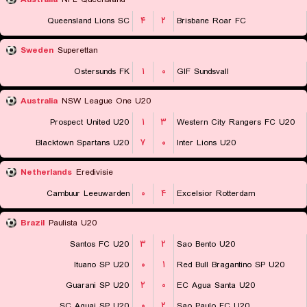
Queensland Lions SC
۴
۲
Brisbane Roar FC
Sweden
Superettan
Ostersunds FK
۱
۰
GIF Sundsvall
Australia
NSW League One U20
Prospect United U20
۱
۳
Western City Rangers FC U20
Blacktown Spartans U20
۷
۰
Inter Lions U20
Netherlands
Eredivisie
Cambuur Leeuwarden
۰
۴
Excelsior Rotterdam
Brazil
Paulista U20
Santos FC U20
۳
۲
Sao Bento U20
Ituano SP U20
۰
۱
Red Bull Bragantino SP U20
Guarani SP U20
۲
۰
EC Agua Santa U20
SC Aguai SP U20
۰
۲
Sao Paulo FC U20