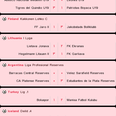
Atletico Nacional Medellin U19
۰
۰
Leones U19
Tigres del Quindio U19
۳
۱
Patriotas Boyaca U19
Finland
Kakkonen Lohko C
FF Jaro II
۱
۳
Jakobstads Bollklubb
Lithuania
I Lyga
Lietava Jonava
۱
۲
FK Ekranas
Hegelmann Litauen II
۳
۱
FK Garliava
Argentina
Liga Profesional Reserves
Barracas Central Reserves
۰
۰
Velez Sarsfield Reserves
CA Platense Reserves
۰
۳
Estudiantes de la Plata Reserves
Turkey
1. Lig
Boluspor
۱
۲
Manisa Futbol Kulubu
Iceland
4. Deild