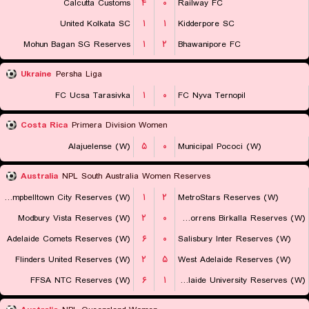
Calcutta Customs
۴
۰
Railway FC
United Kolkata SC
۱
۱
Kidderpore SC
Mohun Bagan SG Reserves
۱
۲
Bhawanipore FC
Ukraine
Persha Liga
FC Ucsa Tarasivka
۱
۰
FC Nyva Ternopil
Costa Rica
Primera Division Women
Alajuelense (W)
۵
۰
Municipal Pococi (W)
Australia
NPL South Australia Women Reserves
Campbelltown City Reserves (W)
۱
۲
MetroStars Reserves (W)
Modbury Vista Reserves (W)
۲
۰
West Torrens Birkalla Reserves (W)
Adelaide Comets Reserves (W)
۶
۰
Salisbury Inter Reserves (W)
Flinders United Reserves (W)
۲
۵
West Adelaide Reserves (W)
FFSA NTC Reserves (W)
۶
۱
Adelaide University Reserves (W)