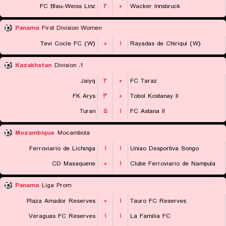
FC Blau-Weiss Linz
۲
۰
Wacker Innsbruck
Panama
First Division Women
Tevi Cocle FC (W)
۰
۱
Rayadas de Chiriqui (W)
Kazakhstan
1. Division
Jaiyq
۲
۰
FC Taraz
FK Arys
۳
۰
Tobol Kostanay II
Turan
۵
۱
FC Astana II
Mozambique
Mocambola
Ferroviario de Lichinga
۱
۱
Uniao Desportiva Songo
CD Maxaquene
۰
۱
Clube Ferroviario de Nampula
Panama
Liga Prom
Plaza Amador Reserves
۰
۱
Tauro FC Reserves
Veraguas FC Reserves
۱
۱
La Familia FC