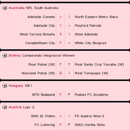
Australia
NPL South Australia
Adelaide Comets
۰
۱
North Eastern Metro Stars
Adelaide City
۱
۰
Playford Patriots
West Torrens Birkalla
۶
۱
West Adelaide
Campbelltown City
۲
۰
White City Beograd
Bolivia
Campeonato Integracion Women
Real Potosi (W)
۲
۲
Real Santa Cruz Yacuiba (W)
Nacional Potosi (W)
۵
۱
Real Tomayapo (W)
Hungary
NB I
MTK Budapest
۲
۳
Puskas FC Academy
Austria
2. Liga
SKN St. Polten
۰
۱
FK Austria Wien II
FC Liefering
۲
۳
WSG Hertha Wels