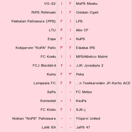
VG-62
۱
۲
MaPS Masku
RiPS Riihimaki
۱
۲
Gnistan Ogeli
Pakkalan Palloseura (PPS)
۲
۱
LPS
LTU
۴
۱
Abo CF
Espa
۲
۰
NuPS
Kotajarven "KoPA" Pallo
۳
۲
Edustus IPS
FC Kontu
۱
۱
MPS/Atletico Malmi
FCJ Blackbird
۶
۰
JJK Jyvaskyla 2
Kumu
۲
۳
Peka
Lempaala FC
۲
۴
Tampereen Teekkareiden JP-Kerho ACE
SaPa
-
-
FC Metso
Komeetat
۰
۱
KeuPa
FC Kiisto
۲
۱
SJK-j
Nokian "NoPS" Palloseura
-
-
Ylojarvi United
Lahti 69
-
-
JaPS 47