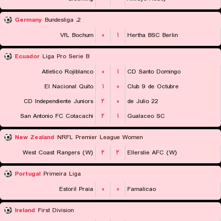
Germany
2. Bundesliga
VfL Bochum
۰
۱
Hertha BSC Berlin
Ecuador
Liga Pro Serie B
Atletico Rojiblanco
۰
۱
CD Santo Domingo
El Nacional Quito
۱
۰
Club 9 de Octubre
CD Independiente Juniors
۲
۰
22 de Julio
San Antonio FC Cotacachi
۲
۱
Gualaceo SC
New Zealand
NRFL Premier League Women
West Coast Rangers (W)
۲
۲
Ellerslie AFC (W)
Portugal
Primeira Liga
Estoril Praia
۰
۰
Famalicao
Ireland
First Division