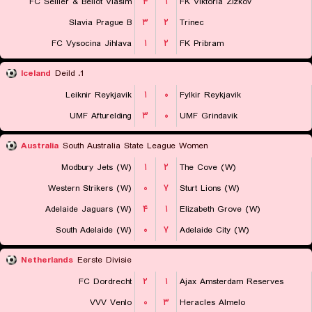
FC Sellier & Bellot Vlasim
۴
۱
FK Viktoria Zizkov
Slavia Prague B
۳
۲
Trinec
FC Vysocina Jihlava
۱
۲
FK Pribram
Iceland
1. Deild
Leiknir Reykjavik
۱
۰
Fylkir Reykjavik
UMF Afturelding
۳
۰
UMF Grindavik
Australia
South Australia State League Women
Modbury Jets (W)
۱
۲
The Cove (W)
Western Strikers (W)
۰
۷
Sturt Lions (W)
Adelaide Jaguars (W)
۴
۱
Elizabeth Grove (W)
South Adelaide (W)
۰
۷
Adelaide City (W)
Netherlands
Eerste Divisie
FC Dordrecht
۲
۱
Ajax Amsterdam Reserves
VVV Venlo
۰
۳
Heracles Almelo