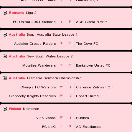
Afan Lido Port Talbot
۱
۰
Llantwit Major
Romania
Liga 2
FC Unirea 2004 Slobozia
۰
۳
ACS Gloria Bistrita
Australia
South Australia State League 1
Adelaide Croatia Raiders
۴
۲
The Cove FC
Australia
New South Wales League 2
Mounties Wanderers
۴
۲
Bankstown United FC
Australia
Tasmania Southern Championship
Olympia FC Warriors
۳
۱
Clarence Zebras FC II
Glenorchy Knights Reserves
۳
۶
Hobart United
Finland
Kolmonen
VIFK Vaasa
۳
۱
Sundom
FC LeKi
۲
۴
AC Estudiantes