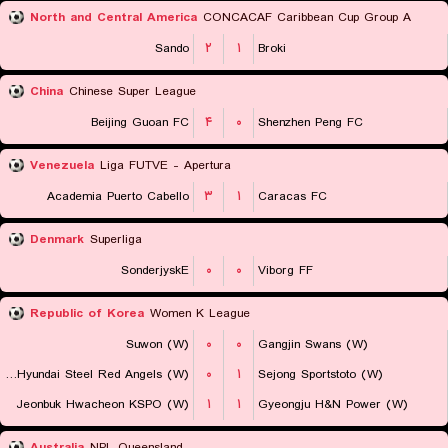
North and Central America
CONCACAF Caribbean Cup Group A
Sando
۲
۱
Broki
China
Chinese Super League
Beijing Guoan FC
۴
۰
Shenzhen Peng FC
Venezuela
Liga FUTVE - Apertura
Academia Puerto Cabello
۳
۱
Caracas FC
Denmark
Superliga
SonderjyskE
۰
۰
Viborg FF
Republic of Korea
Women K League
Suwon (W)
۰
۰
Gangjin Swans (W)
Incheon Hyundai Steel Red Angels (W)
۰
۱
Sejong Sportstoto (W)
Jeonbuk Hwacheon KSPO (W)
۱
۱
Gyeongju H&N Power (W)
Australia
NPL Queensland