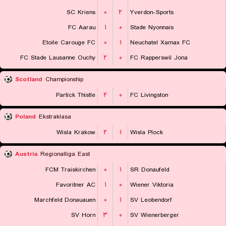
SC Kriens
۰
۲
Yverdon-Sports
FC Aarau
۱
۰
Stade Nyonnais
Etoile Carouge FC
۰
۱
Neuchatel Xamax FC
FC Stade Lausanne Ouchy
۲
۰
FC Rapperswil Jona
Scotland
Championship
Partick Thistle
۲
۰
FC Livingston
Poland
Ekstraklasa
Wisla Krakow
۲
۱
Wisla Plock
Austria
Regionalliga East
FCM Traiskirchen
۰
۱
SR Donaufeld
Favoritner AC
۱
۰
Wiener Viktoria
Marchfeld Donauauen
۰
۱
SV Leobendorf
SV Horn
۳
۰
SV Wienerberger