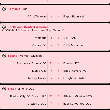
Romania
Liga I
FC UTA Arad
۰
۰
Rapid Bucuresti
North and Central America
CONCACAF Central American Cup, Group D
Motagua
۱
۰
C.D. FAS
Verdes FC
۰
۱
CSD Municipal
Ireland
Premier Division
Shamrock Rovers FC
۳
۲
Dundalk FC
Derry City
۰
۰
Sligo Rovers FC
Galway United
۰
۰
Drogheda United
Brazil
Mineiro U20
Boston City FC Brasil U20
۳
۴
Atletico Mineiro U20
Cruzeiro U20
۲
۲
Itabirito FC MG U20