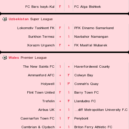
FC Bars Issyk-Kul
۲
۱
FC Alga Bishkek
Uzbekistan
Super League
Lokomotiv Tashkent FK
۲
۱
PFK Dinamo Samarkand
Surkhon Termez
۰
۱
Navbahor Namangan
Xorazm Urganch
۲
۰
FK Mash'al Mubarek
Wales
Premier League
The New Saints FC
۱
۰
Haverfordwest County
Ammanford AFC
۰
۲
Colwyn Bay
Holywell
۱
۳
Connah's Quay
Flint Town United
۲
۱
Barry Town FC
Trefelin
۰
۴
Llandudno FC
Airbus UK
۰
۱
Cardiff Metropolitan University F.C.
Caernarfon Town FC
۱
۲
Penybont
Cambrian & Clydach
۰
۱
Briton Ferry Athletic FC