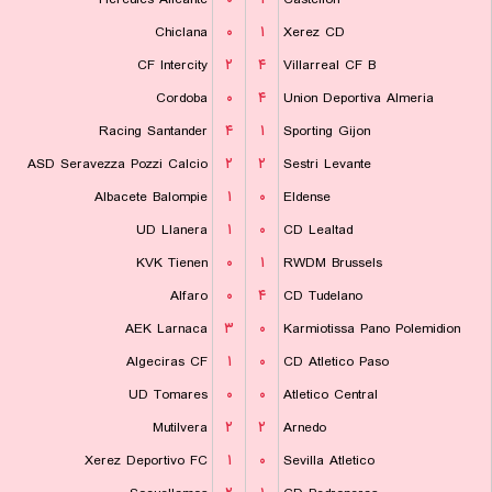
Chiclana
۰
۱
Xerez CD
CF Intercity
۲
۴
Villarreal CF B
Cordoba
۰
۴
Union Deportiva Almeria
Racing Santander
۴
۱
Sporting Gijon
ASD Seravezza Pozzi Calcio
۲
۲
Sestri Levante
Albacete Balompie
۱
۰
Eldense
UD Llanera
۱
۰
CD Lealtad
KVK Tienen
۰
۱
RWDM Brussels
Alfaro
۰
۴
CD Tudelano
AEK Larnaca
۳
۰
Karmiotissa Pano Polemidion
Algeciras CF
۱
۰
CD Atletico Paso
UD Tomares
۰
۰
Atletico Central
Mutilvera
۲
۲
Arnedo
Xerez Deportivo FC
۱
۰
Sevilla Atletico