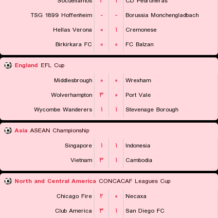
Socuellamos
۲
۱
CD Pedroneras
TSG 1899 Hoffenheim
-
-
Borussia Monchengladbach
Hellas Verona
۰
۱
Cremonese
Birkirkara FC
۰
۰
FC Balzan
England
EFL Cup
Middlesbrough
۰
۰
Wrexham
Wolverhampton
۳
۰
Port Vale
Wycombe Wanderers
۱
۱
Stevenage Borough
Asia
ASEAN Championship
Singapore
۱
۱
Indonesia
Vietnam
۳
۱
Cambodia
North and Central America
CONCACAF Leagues Cup
Chicago Fire
۲
۰
Necaxa
Club America
۳
۱
San Diego FC