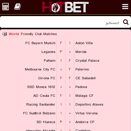
World
Friendly Club Matches
FC Bayern Munich
۲
۱
Aston Villa
Leganes
۳
۰
Merida
Fulham
۱
۲
Crystal Palace
Melbourne City FC
۰
۲
Palermo
Girona FC
۲
۲
CE Sabadell
SSD Monza 1912
۰
۰
Padova
AD Ceuta FC
۲
۱
Malaga CF
Racing Santander
۱
۱
Deportivo Alaves
FC Sudtirol Bolzano
۱
۰
Virtus Verona
SD Huesca
۴
۰
Andorra CF
Hercules Alicante
۰
۱
Castellon