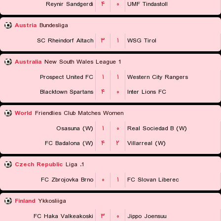
Reynir Sandgerdi
۴
۰
UMF Tindastoll
Austria
Bundesliga
SC Rheindorf Altach
۳
۱
WSG Tirol
Australia
New South Wales League 1
Prospect United FC
۱
۱
Western City Rangers
Blacktown Spartans
۴
۰
Inter Lions FC
World
Friendlies Club Matches Women
Osasuna (W)
۱
۰
Real Sociedad B (W)
FC Badalona (W)
۴
۲
Villarreal (W)
Czech Republic
1. Liga
FC Zbrojovka Brno
۰
۱
FC Slovan Liberec
Finland
Ykkosliiga
FC Haka Valkeakoski
۳
۰
Jippo Joensuu