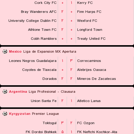
Cork City FC
۰
۱
Kerry FC
Bray Wanderers AFC
۲
۰
Finn Harps FC
University College Dublin FC
۲
۰
Wexford FC
Athlone Town FC
۲
۰
Longford Town
Cobh Ramblers
۰
۰
Treaty United FC
Mexico
Liga de Expansion MX Apertura
Leones Negros Guadalajara
۱
۳
Correcaminos
Coyotes de Tlaxcala
۰
۲
Alebrijes Oaxaca
Dorados
۲
۲
Mineros De Zacatecas
Argentina
Liga Profesional - Clausura
Union Santa Fe
۲
۱
Atletico Lanus
Kyrgyzstan
Premier League
Toktogul
۳
۲
FC Ozgon
FK Dordoi Bishkek
۵
۱
FK Neftchi Kochkor-Ata