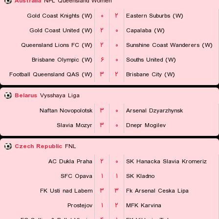
Australia
NPL Queensland Women
Gold Coast Knights (W)
۰
۲
Eastern Suburbs (W)
Gold Coast United (W)
۲
۰
Capalaba (W)
Queensland Lions FC (W)
۲
۰
Sunshine Coast Wanderers (W)
Brisbane Olympic (W)
۶
۰
Souths United (W)
Football Queensland QAS (W)
۳
۲
Brisbane City (W)
Belarus
Vysshaya Liga
Naftan Novopolotsk
۳
۰
Arsenal Dzyarzhynsk
Slavia Mozyr
۳
۰
Dnepr Mogilev
Czech Republic
FNL
AC Dukla Praha
۲
۰
SK Hanacka Slavia Kromeriz
SFC Opava
۱
۱
SK Kladno
FK Usti nad Labem
۳
۳
Fk Arsenal Ceska Lipa
Prostejov
۱
۲
MFK Karvina