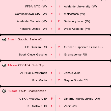
FFSA NTC (W)
۰
۱
Adelaide University (W)
Campbelltown City (W)
۳
۱
Metrostars (W)
Adelaide Comets (W)
۲
۳
Salisbury Inter (W)
Flinders United (W)
۰
۱۲
West Adelaide (W)
Brazil
Gaucho Serie A2
EC Guarani RS
۰
۲
Gremio Esportivo Brasil RS
Sport Clube Gaucho
۰
۱
Gramadense RS
Africa
CECAFA Club Cup
Al-Hilal Omdurman
۲
۱
Jamus Juba
Gor Mahia
۱
۲
Rayon Sports FC
Russia
Youth Championship
CSKA Moscow U19
۴
۰
Dinamo Makhachkala U19
FK Rostov U19
۲
۱
Zenit U19