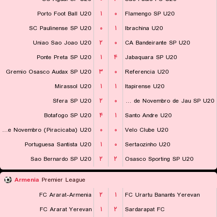
Porto Foot Ball U20
۱
۰
Flamengo SP U20
SC Paulinense SP U20
۰
۱
Ibrachina U20
Uniao Sao Joao U20
۲
۰
CA Bandeirante SP U20
Ponte Preta SP U20
۱
۴
Jabaquara SP U20
Gremio Osasco Audax SP U20
۳
۰
Referencia U20
Mirassol U20
۱
۱
Itapirense U20
Sfera SP U20
۲
۰
EC XV de Novembro de Jau SP U20
Botafogo SP U20
۴
۱
Santo Andre U20
XV de Novembro (Piracicaba) U20
۰
۰
Velo Clube U20
Portuguesa Santista U20
۱
۰
Sertaozinho U20
Sao Bernardo SP U20
۲
۲
Osasco Sporting SP U20
Armenia
Premier League
FC Ararat-Armenia
۲
۱
FC Urartu Banants Yerevan
FC Ararat Yerevan
۱
۲
Sardarapat FC