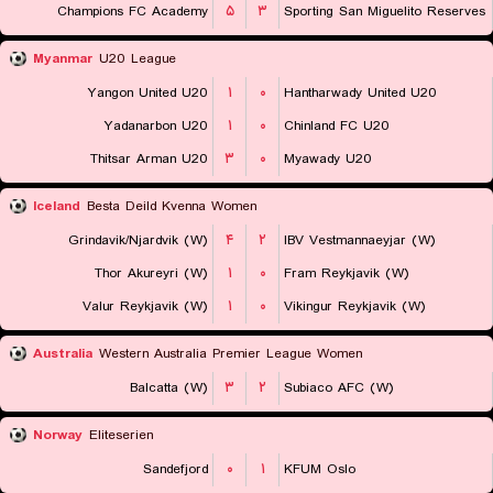
Champions FC Academy
۵
۳
Sporting San Miguelito Reserves
Myanmar
U20 League
Yangon United U20
۱
۰
Hantharwady United U20
Yadanarbon U20
۱
۰
Chinland FC U20
Thitsar Arman U20
۳
۰
Myawady U20
Iceland
Besta Deild Kvenna Women
Grindavik/Njardvik (W)
۴
۲
IBV Vestmannaeyjar (W)
Thor Akureyri (W)
۱
۰
Fram Reykjavik (W)
Valur Reykjavik (W)
۱
۰
Vikingur Reykjavik (W)
Australia
Western Australia Premier League Women
Balcatta (W)
۳
۲
Subiaco AFC (W)
Norway
Eliteserien
Sandefjord
۰
۱
KFUM Oslo