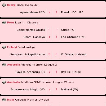
Brazil
Copa Goias U20
Aparecidense U20
۰
۱
Planalto EC U20
Peru
Liga 1 - Clausura
Comerciantes Unidos
-
-
Cusco FC
Sport Huancayo
۱
۱
Los Chankas CYC
Finland
Veikkausliiga
Seinajoen Jalkapallokerho
۲
۲
IF Gnistan Helsinki
Australia
Victoria Premier League 2
Bayside Argonauts FC
۰
۱
Box Hill United
Australia
Northern NSW Premier League Women
Broadmeadow Magic (W)
۰
۱
Maitland (W)
India
Calcutta Premier Division