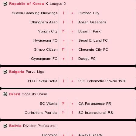
Republic of Korea
K-League 2
Suwon Samsung Bluewings
۱
۰
Gimhae City
Chungnam Asan
۱
۱
Ansan Greeners
Yongin City
۲
۰
Busan I. Park
Hwaseong FC
۰
۰
Seoul E-Land FC
Gimpo Citizen
۳
۰
Cheongju City FC
Gyeongnam FC
۰
۱
Daegu FC
Bulgaria
Parva Liga
PFC Levski Sofia
۱
۰
PFC Lokomotiv Plovdiv 1936
Brazil
Copa do Brasil
EC Vitoria
۴
۰
CA Paranaense PR
Corinthians Paulista
۲
۱
SC Internacional RS
Bolivia
Division Profesional
Blooming
۰
۰
Always Ready