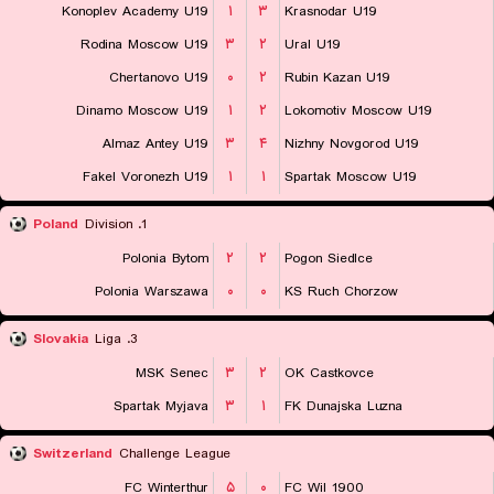
Konoplev Academy U19
۱
۳
Krasnodar U19
Rodina Moscow U19
۳
۲
Ural U19
Chertanovo U19
۰
۲
Rubin Kazan U19
Dinamo Moscow U19
۱
۲
Lokomotiv Moscow U19
Almaz Antey U19
۳
۴
Nizhny Novgorod U19
Fakel Voronezh U19
۱
۱
Spartak Moscow U19
Poland
1. Division
Polonia Bytom
۲
۲
Pogon Siedlce
Polonia Warszawa
۰
۰
KS Ruch Chorzow
Slovakia
3. Liga
MSK Senec
۳
۲
OK Castkovce
Spartak Myjava
۳
۱
FK Dunajska Luzna
Switzerland
Challenge League
FC Winterthur
۵
۰
FC Wil 1900