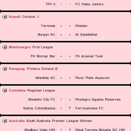
TPV II
-
-
FC Haka Juniors
Kuwait
1. Division
Yarmouk
۰
۰
Khaitan
Burgan SC
۰
۰
Al Sulaibikhat
Montenegro
First League
FK Mornar Bar
۰
۰
FK Arsenal Tivat
Paraguay
Primera Division B
Atlantida SC
۰
۰
River Plate Asuncion
Colombia
Regional League
Medellin City FC
۱
۰
Rionegro Aguilas Reserves
Sellos Colombianos
۰
۴
Ferrovalvulas FC
Australia
South Australia Premier League Women
Modbury Vista (W)
۱
۶
West Torrens Birkalla SC (W)