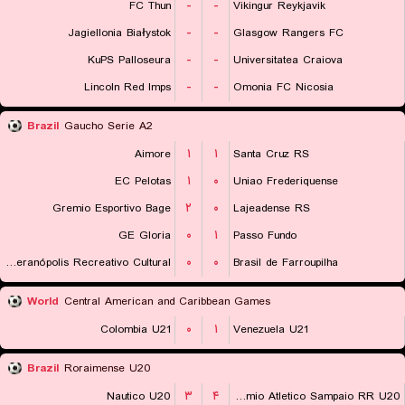
FC Thun
-
-
Vikingur Reykjavik
Jagiellonia Białystok
-
-
Glasgow Rangers FC
KuPS Palloseura
-
-
Universitatea Craiova
Lincoln Red Imps
-
-
Omonia FC Nicosia
Brazil
Gaucho Serie A2
Aimore
۱
۱
Santa Cruz RS
EC Pelotas
۱
۰
Uniao Frederiquense
Gremio Esportivo Bage
۲
۰
Lajeadense RS
GE Gloria
۰
۱
Passo Fundo
EC Veranópolis Recreativo Cultural
۰
۰
Brasil de Farroupilha
World
Central American and Caribbean Games
Colombia U21
۰
۱
Venezuela U21
Brazil
Roraimense U20
Nautico U20
۳
۴
Gremio Atletico Sampaio RR U20