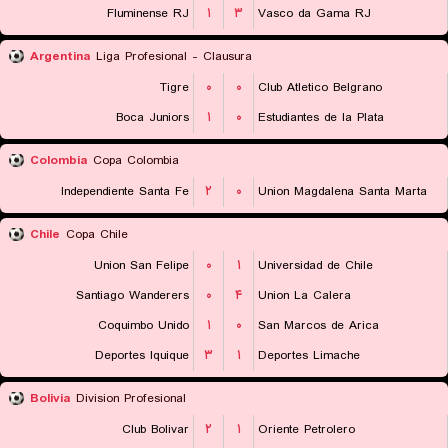
Fluminense RJ
۱
۳
Vasco da Gama RJ
Argentina
Liga Profesional - Clausura
Tigre
۰
۰
Club Atletico Belgrano
Boca Juniors
۱
۰
Estudiantes de la Plata
Colombia
Copa Colombia
Independiente Santa Fe
۲
۰
Union Magdalena Santa Marta
Chile
Copa Chile
Union San Felipe
۰
۱
Universidad de Chile
Santiago Wanderers
۰
۴
Union La Calera
Coquimbo Unido
۱
۰
San Marcos de Arica
Deportes Iquique
۳
۱
Deportes Limache
Bolivia
Division Profesional
Club Bolivar
۲
۱
Oriente Petrolero