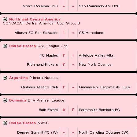
Monte Roraima U20
۰
۰
Sao Raimundo AM U20
North and Central America
CONCACAF Central American Cup, Group B
Alianza FC San Salvador
۱
۰
CS Herediano
United States
USL League One
FC Naples
۲
۱
Antelope Valley Alta
Richmond Kickers
۲
۰
New York Cosmos
Argentina
Primera Nacional
Quilmes Atletico Club
۲
۰
Gimnasia Y Esgrima de Jujuy
Dominica
DFA Premier League
Bath Estate
۵
۲
Portsmouth Bombers FC
United States
NWSL
Denver Summit FC (W)
۰
۰
North Carolina Courage (W)