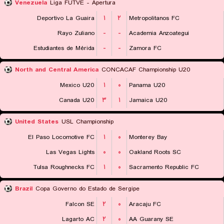
Venezuela
Liga FUTVE - Apertura
Deportivo La Guaira
۱
۲
Metropolitanos FC
Rayo Zuliano
-
-
Academia Anzoategui
Estudiantes de Mérida
-
-
Zamora FC
North and Central America
CONCACAF Championship U20
Mexico U20
۱
۰
Panama U20
Canada U20
۳
۱
Jamaica U20
United States
USL Championship
El Paso Locomotive FC
۱
۰
Monterey Bay
Las Vegas Lights
۰
۰
Oakland Roots SC
Tulsa Roughnecks FC
۱
۰
Sacramento Republic FC
Brazil
Copa Governo do Estado de Sergipe
Falcon SE
۲
۰
Aracaju FC
Lagarto AC
۲
۰
AA Guarany SE