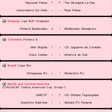
Nacional Potosi
۲
۳
The Strongest La Paz
Universitario De Vinto
-
-
Real Potosi
Uruguay
Liga AUF Uruguaya
Penarol Montevideo
۵
۱
Montevideo Wanderers
Colombia
Primera A
Inter Bogota
۱
۰
CD Jaguares de Cordoba
Once Caldas
۰
۱
America de Cali
Brazil
Copa Rio
Portuguesa RJ
۰
۱
Madureira RJ
North and Central America
CONCACAF Central American Cup, Group C
UMECIT
۱
۲
CD Olimpia Tegucigalpa
Deportivo Saprissa
۱
۰
Alianza FC Panama