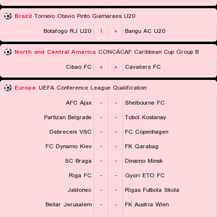
Brazil
Torneio Otavio Pinto Guimaraes U20
Botafogo RJ U20
۱
۰
Bangu AC U20
North and Central America
CONCACAF Caribbean Cup Group B
Cibao FC
۰
۰
Cavaliers FC
Europe
UEFA Conference League Qualification
AFC Ajax
-
-
Shelbourne FC
Partizan Belgrade
-
-
Tobol Kostanay
Debreceni VSC
-
-
FC Copenhagen
FC Dynamo Kiev
-
-
FK Qarabag
SC Braga
-
-
Dinamo Minsk
Riga FC
-
-
Gyori ETO FC
Jablonec
-
-
Rigas Futbola Skola
Beitar Jerusalem
-
-
FK Austria Wien