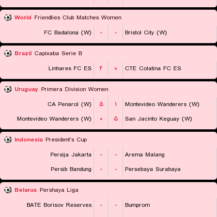
World
Friendlies Club Matches Women
FC Badalona (W)
-
-
Bristol City (W)
Brazil
Capixaba Serie B
Linhares FC ES
۲
۰
CTE Colatina FC ES
Uruguay
Primera Division Women
CA Penarol (W)
۵
۱
Montevideo Wanderers (W)
Montevideo Wanderers (W)
۰
۵
San Jacinto Keguay (W)
Indonesia
President's Cup
Persija Jakarta
-
-
Arema Malang
Persib Bandung
-
-
Persebaya Surabaya
Belarus
Pershaya Liga
BATE Borisov Reserves
-
-
Bumprom