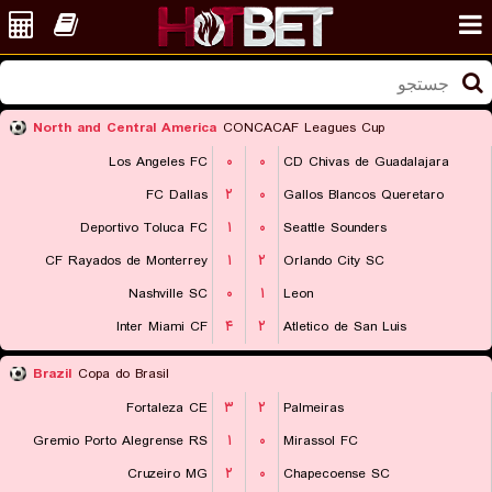
North and Central America
CONCACAF Leagues Cup
Los Angeles FC
۰
۰
CD Chivas de Guadalajara
FC Dallas
۲
۰
Gallos Blancos Queretaro
Deportivo Toluca FC
۱
۰
Seattle Sounders
CF Rayados de Monterrey
۱
۲
Orlando City SC
Nashville SC
۰
۱
Leon
Inter Miami CF
۴
۲
Atletico de San Luis
Brazil
Copa do Brasil
Fortaleza CE
۳
۲
Palmeiras
Gremio Porto Alegrense RS
۱
۰
Mirassol FC
Cruzeiro MG
۲
۰
Chapecoense SC