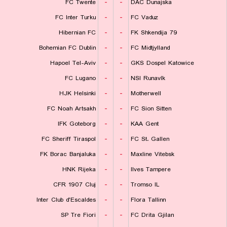
FC Twente
-
-
DAC Dunajska
FC Inter Turku
-
-
FC Vaduz
Hibernian FC
-
-
FK Shkendija 79
Bohemian FC Dublin
-
-
FC Midtjylland
Hapoel Tel-Aviv
-
-
GKS Dospel Katowice
FC Lugano
-
-
NSI Runavík
HJK Helsinki
-
-
Motherwell
FC Noah Artsakh
-
-
FC Sion Sitten
IFK Goteborg
-
-
KAA Gent
FC Sheriff Tiraspol
-
-
FC St. Gallen
FK Borac Banjaluka
-
-
Maxline Vitebsk
HNK Rijeka
-
-
Ilves Tampere
CFR 1907 Cluj
-
-
Tromso IL
Inter Club d'Escaldes
-
-
Flora Tallinn
SP Tre Fiori
-
-
FC Drita Gjilan