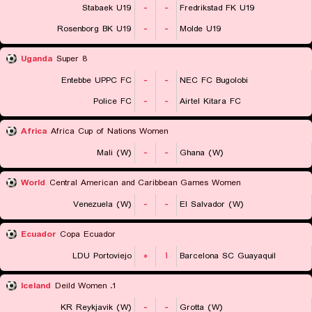
Stabaek U19
-
-
Fredrikstad FK U19
Rosenborg BK U19
-
-
Molde U19
Uganda
Super 8
Entebbe UPPC FC
-
-
NEC FC Bugolobi
Police FC
-
-
Airtel Kitara FC
Africa
Africa Cup of Nations Women
Mali (W)
-
-
Ghana (W)
World
Central American and Caribbean Games Women
Venezuela (W)
-
-
El Salvador (W)
Ecuador
Copa Ecuador
LDU Portoviejo
۰
۱
Barcelona SC Guayaquil
Iceland
1. Deild Women
KR Reykjavik (W)
-
-
Grotta (W)