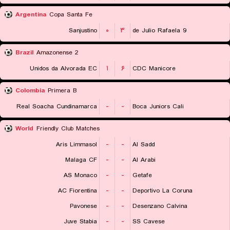
Argentina
Copa Santa Fe
Sanjustino
۰
۳
9 de Julio Rafaela
Brazil
Amazonense 2
Unidos da Alvorada EC
۱
۶
CDC Manicore
Colombia
Primera B
Real Soacha Cundinamarca
-
-
Boca Juniors Cali
World
Friendly Club Matches
Aris Limmasol
-
-
Al Sadd
Malaga CF
-
-
Al Arabi
AS Monaco
-
-
Getafe
AC Fiorentina
-
-
Deportivo La Coruna
Pavonese
-
-
Desenzano Calvina
Juve Stabia
-
-
SS Cavese