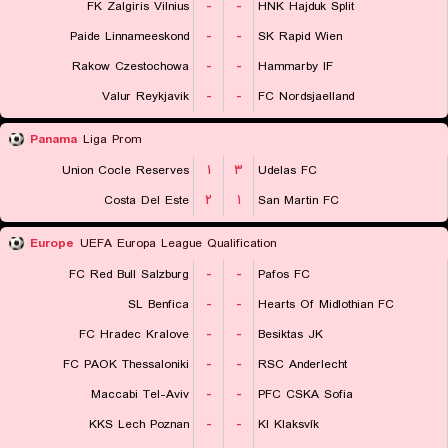
FK Zalgiris Vilnius
-
-
HNK Hajduk Split
Paide Linnameeskond
-
-
SK Rapid Wien
Rakow Czestochowa
-
-
Hammarby IF
Valur Reykjavik
-
-
FC Nordsjaelland
Panama
Liga Prom
Union Cocle Reserves
۱
۳
Udelas FC
Costa Del Este
۲
۱
San Martin FC
Europe
UEFA Europa League Qualification
FC Red Bull Salzburg
-
-
Pafos FC
SL Benfica
-
-
Hearts Of Midlothian FC
FC Hradec Kralove
-
-
Besiktas JK
FC PAOK Thessaloniki
-
-
RSC Anderlecht
Maccabi Tel-Aviv
-
-
PFC CSKA Sofia
KKS Lech Poznan
-
-
KI Klaksvík