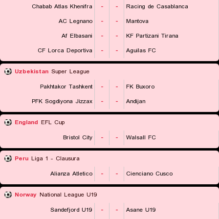
Chabab Atlas Khenifra
-
-
Racing de Casablanca
AC Legnano
-
-
Mantova
Af Elbasani
-
-
KF Partizani Tirana
CF Lorca Deportiva
-
-
Aguilas FC
Uzbekistan
Super League
Pakhtakor Tashkent
-
-
FK Buxoro
PFK Sogdiyona Jizzax
-
-
Andijan
England
EFL Cup
Bristol City
-
-
Walsall FC
Peru
Liga 1 - Clausura
Alianza Atletico
-
-
Cienciano Cusco
Norway
National League U19
Sandefjord U19
-
-
Asane U19