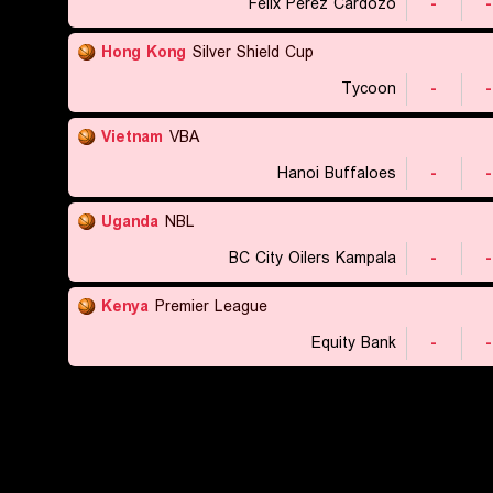
Felix Perez Cardozo
-
-
Hong Kong
Silver Shield Cup
Tycoon
-
-
Vietnam
VBA
Hanoi Buffaloes
-
-
Uganda
NBL
BC City Oilers Kampala
-
-
Kenya
Premier League
Equity Bank
-
-