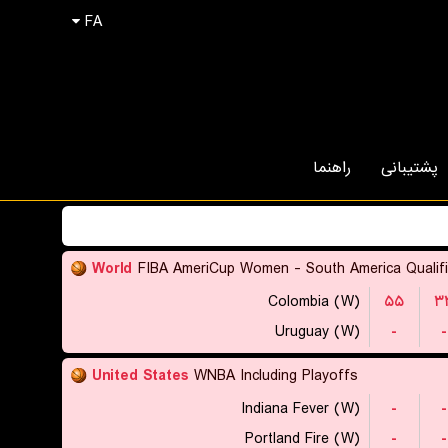
FA
پشتیبانی
راهنما
World
FIBA AmeriCup Women - South America Qualifi
Colombia (W)
۵۵
۳
Uruguay (W)
-
-
United States
WNBA Including Playoffs
Indiana Fever (W)
-
-
Portland Fire (W)
-
-