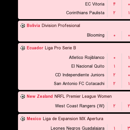
EC Vitoria
۴
۰
Corinthians Paulista
۲
۱
Bolivia
Division Profesional
Blooming
۰
۰
Ecuador
Liga Pro Serie B
Atletico Rojiblanco
۰
۱
El Nacional Quito
۱
۰
CD Independiente Juniors
۲
۰
San Antonio FC Cotacachi
۲
۱
New Zealand
NRFL Premier League Women
West Coast Rangers (W)
۲
۲
Mexico
Liga de Expansion MX Apertura
Leones Negros Guadalajara
۱