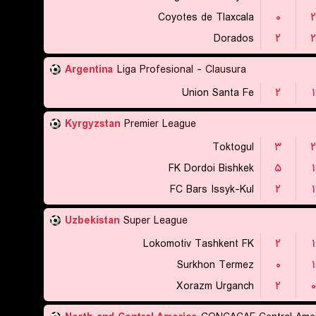
Coyotes de Tlaxcala
۰
۲
Dorados
۲
۲
Argentina
Liga Profesional - Clausura
Union Santa Fe
۲
۱
Kyrgyzstan
Premier League
Toktogul
۳
۲
FK Dordoi Bishkek
۵
۱
FC Bars Issyk-Kul
۲
۱
Uzbekistan
Super League
Lokomotiv Tashkent FK
۲
۱
Surkhon Termez
۰
۱
Xorazm Urganch
۲
۰