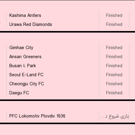
۴
Kashima Antlers
Finished
۳
Urawa Red Diamonds
Finished
Gimhae City
Finished
Ansan Greeners
Finished
Busan I. Park
Finished
Seoul E-Land FC
Finished
Cheongju City FC
Finished
Daegu FC
Finished
PFC Lokomotiv Plovdiv 1936
بازی شروع نشده است