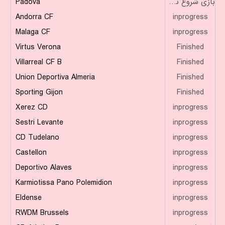
Padova
بازی شروع نشده است
Andorra CF
inprogress
Malaga CF
inprogress
Virtus Verona
Finished
۴
Villarreal CF B
Finished
۴
Union Deportiva Almeria
Finished
Sporting Gijon
Finished
Xerez CD
inprogress
Sestri Levante
inprogress
CD Tudelano
inprogress
Castellon
inprogress
Deportivo Alaves
inprogress
Karmiotissa Pano Polemidion
inprogress
Eldense
inprogress
RWDM Brussels
inprogress