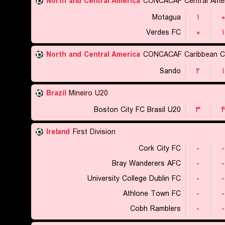
North and Central America
CONCACAF Central Amer
Motagua
۱
۰
Verdes FC
۰
۱
North and Central America
CONCACAF Caribbean C
Sando
۲
۱
Brazil
Mineiro U20
Boston City FC Brasil U20
۳
Ireland
First Division
Cork City FC
-
-
Bray Wanderers AFC
-
-
University College Dublin FC
-
-
Athlone Town FC
-
-
Cobh Ramblers
-
-