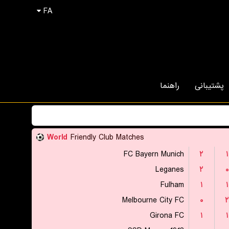
FA
پشتیبانی
راهنما
World
Friendly Club Matches
FC Bayern Munich
۲
۱
Leganes
۲
۰
Fulham
۱
۱
Melbourne City FC
۰
۲
Girona FC
۱
۱