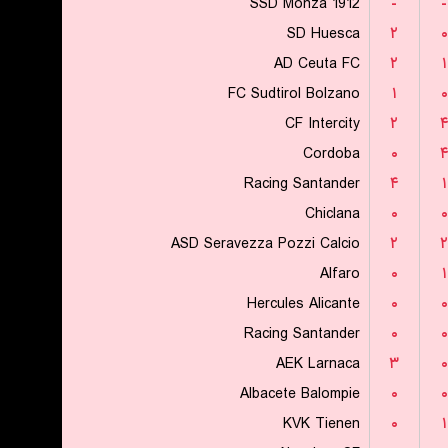
SSD Monza 1912
-
-
SD Huesca
۲
۰
AD Ceuta FC
۲
۱
FC Sudtirol Bolzano
۱
۰
CF Intercity
۲
Cordoba
۰
Racing Santander
۴
۱
Chiclana
۰
۰
ASD Seravezza Pozzi Calcio
۲
۲
Alfaro
۰
۱
Hercules Alicante
۰
۰
Racing Santander
۰
۰
AEK Larnaca
۳
۰
Albacete Balompie
۰
۰
KVK Tienen
۰
۱