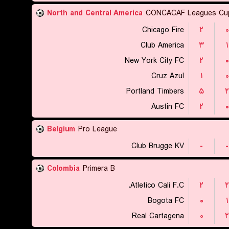
North and Central America
CONCACAF Leagues Cu
Chicago Fire
۲
۰
Club America
۳
۱
New York City FC
۲
۰
Cruz Azul
۱
۰
Portland Timbers
۵
۲
Austin FC
۲
۰
Belgium
Pro League
Club Brugge KV
-
-
Colombia
Primera B
Atletico Cali F.C.
۲
۲
Bogota FC
۰
۱
Real Cartagena
۰
۲