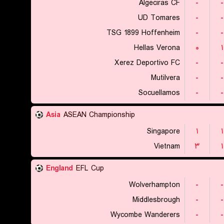
Algeciras CF
-
-
UD Tomares
-
-
TSG 1899 Hoffenheim
-
-
Hellas Verona
۰
۱
Xerez Deportivo FC
-
-
Mutilvera
-
-
Socuellamos
-
-
Asia
ASEAN Championship
Singapore
۱
۱
Vietnam
۳
۱
England
EFL Cup
Wolverhampton
-
-
Middlesbrough
-
-
Wycombe Wanderers
-
-