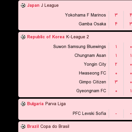
Japan
J League
Yokohama F Marinos
۳
Gamba Osaka
۴
Republic of Korea
K-League 2
Suwon Samsung Bluewings
۱
۰
Chungnam Asan
۱
۱
Yongin City
۲
۰
Hwaseong FC
۰
۰
Gimpo Citizen
۳
۰
Gyeongnam FC
۰
۱
Bulgaria
Parva Liga
PFC Levski Sofia
-
-
Brazil
Copa do Brasil