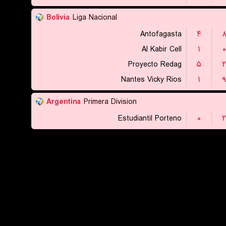
Bolivia
Liga Nacional
Antofagasta
۴
Al Kabir Cell
۱
۰
Proyecto Redag
۵
۲
Nantes Vicky Rios
۱
Argentina
Primera Division
Estudiantil Porteno
۰
۲