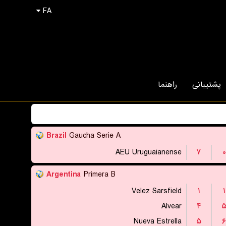
FA
پشتیبانی
راهنما
Brazil
Gaucha Serie A
AEU Uruguaianense
۷
۰
Argentina
Primera B
Velez Sarsfield
۱
۱
Alvear
۴
Nueva Estrella
۵
۶