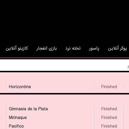
پوکر آنلاین
پاسور
تخته نرد
بازی انفجار
کازینو آنلاین
Horizontina
Finished
Gimnasia de la Plata
Finished
۵
Mirinaque
Finished
Pacifico
Finished