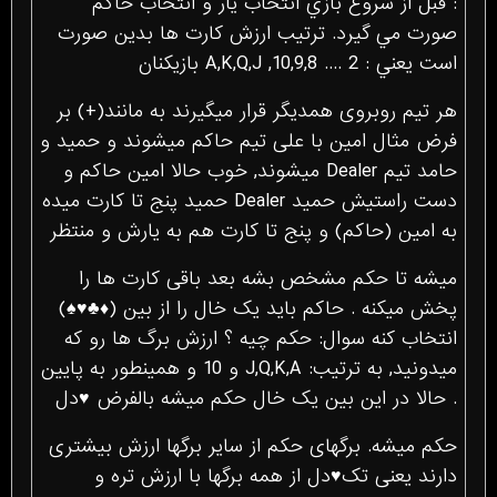
: قبل از شروع بازي انتخاب يار و انتخاب حاكم
صورت مي گيرد. ترتيب ارزش کارت ها بدین صورت
است يعني : A,K,Q,J ,10,9,8 .... 2 بازیکنان
هر تیم روبروی همدیگر قرار میگیرند به مانند(+) بر
فرض مثال امین با علی تیم حاکم میشوند و حمید و
حامد تیم Dealer میشوند, خوب حالا امین حاکم و
دست راستیش حمید Dealer حمید پنج تا کارت میده
به امین (حاکم) و پنج تا کارت هم به یارش و منتظر
میشه تا حکم مشخص بشه بعد باقی کارت ها را
پخش میکنه . حاکم باید یک خال را از بین (♦♣♥‏♠)
انتخاب کنه سوال: حکم چیه ؟ ارزش برگ ها رو که
میدونید, به ترتیب: J,Q,K,A و 10 و همینطور به پایین
. حالا در این بین یک خال حکم میشه بالفرض ♥دل
حکم میشه. برگهای حکم از سایر برگها ارزش بیشتری
دارند یعنی تک♥دل از همه برگها با ارزش تره و