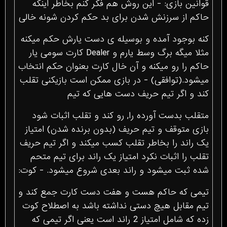
قوانین بازی: - این روش هم فکر کنم بخاطر اینکه
حاکم از سرزنش شدن برای بد حکم کردن شونه خالی
کنه بوجود آمده و بوسیله ی دست یارش حکم میکنه
مثلا میگه برگ وسط یارم و Dealer کارت سومی یار
حاکم را رو میکنه و آن خال کارت بعنوان حکم انتخاب
میشود.(توافقی) - در بازی ممکن است بازیکنی تقلب
کند و اگر تیم حریف دست هایی که تیم
متقلب بدست آورده را, رو کند و تقلب اثبات شود
بازی متوقف و تیم حریف (بدون برنده شدن) امتیاز
یک راند را بخاطر تقلب کسب میکند و اگر تیم حریف
تقلب را اثبات نکرد امتیاز یک راند برای تیم متحم
شده ثبت میشود و راند بعدی شروع میشود. - کوت:
تیمی که حاکم هست و هفت دست کارت جمع کند و
تیم مقابل هیچ دستی نداشته باشد به اصطلاح کوت
زده که شامل امتیاز 2 راند است یعنی اگر تیمی که