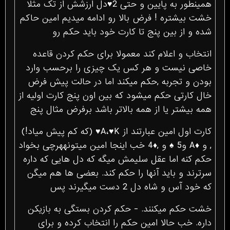
همینطور به پایین و حتی 2♥دل ارزشش از تک مثلا
خشت بیشتره ! فرض بالا رو ادامه میدیم امین حاکم
شده و از بین پنج تا کارت خود باید حکم رو
انتخاب و اعلام کند معمولا برای حکم کردن قاعده
خاصی نیست و هر کس یک چیزی را برحسب وارد
بودن و تجربه ,حکم میکند اما در حالت پیش فرض
خال کارتی حکم میشود که بین اون پنج کارت اولیه از
همه بیشتر یا از همه بالاتر باشد برفرض مثال پنج
کارت اول امین عبارتند از A،♥K♥ (که کم پیش میاد!)
, و ♦A و5 ♠ و ,♦4 خب اینجا امین میتونههرچی بخواد
حکم کنه اما عقل سلیمش میگه که دل هایی که داره
سرترند و باید آنها را حکم کند. بعضی ها هم میگن
که خود آس و شاه دل 2 دست میگیرند پس
خشت حکم میکنند. - حکم کردن بستگی به بازیکن
داره. خب حالا امین حکم را انتخاب کرده و برای