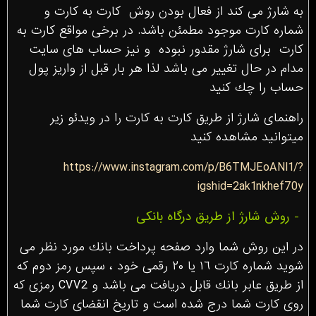
به شارژ مى كند از فعال بودن روش کارت به کارت و
شماره كارت موجود مطمئن باشد. در برخی مواقع کارت به
کارت براى شارژ مقدور نبوده و نیز حساب هاى سایت
مدام در حال تغيير مى باشد لذا هر بار قبل از واريز پول
حساب را چك كنيد
راهنمای شارژ از طریق کارت به کارت را در ویدئو زیر
میتوانید مشاهده کنید
https://www.instagram.com/p/B6TMJEoANl1/?
igshid=2ak1nkhef70y
- روش شارژ از طریق درگاه بانكى
در اين روش شما وارد صفحه پرداخت بانك مورد نظر مى
شويد شماره كارت ١٦ يا ٢٠ رقمى خود ، سپس رمز دوم كه
از طريق عابر بانك قابل دريافت مى باشد و CVV2 رمزى كه
روى كارت شما درج شده است و تاريخ انقضاى كارت شما