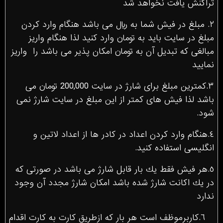
تراكنش يافت نخواهد شد
٢. مبلغ در فيش شما به ريال مى باشد هنگام وارد كردن
مبلغ در سايت بايد به تومان وارد كنيد لذا هنگام واريز
مبالغى كه تبديل آن به تومان امكان پذير مى باشد را واريز
نماييد
٣.كمترين مبلغ براى شارژ در سايت 200,000 تومان مى
باشد لذا فيش هاى كمتر از اين مبلغ در سايت شارژ نمى
شود.
٤.هنگام وارد كردن اعداد در كادر ها از اعداد لاتين و
انگليسى استفاده كنيد.
٥.هر فيش فقط يك بار قابل شارژ مى باشد در صورتى كه
در يك اكانت شارژ شده باشد امكان شارژ مجدد آن وجود
ندارد
٦.کاربرموظف است هر بار كه ازطريق کارت به کارت اقدام