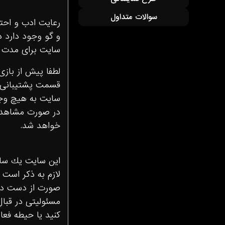
سوالات متداول
رعايت ادب و احتر
و گو وجود دارد د
سايت براى مدت م
لطفا پيش از بازى
قسمت پشتيبانى با
سايت به هيچ وج
در صورت مشاهده 
خواهد شد.
این سایت يك ساي
لازم به ذكر است 
صورت از دست داد
مسئوليتى در قبال
كنيد يا حيطه فعا