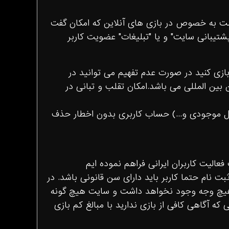
است به خصوص در بازى هاى آنلاين كه امكان گفت
شتيبانى سايت" و يا "تبليغات" عضويت كاربر
ازى كنيد در صورت عدم تفهيم مى توانيد در
 بين المللى مى باشد.امكان تقلب و تبانى در
ال موجودى و...) حساب كاربرى بدون اخطار حذف
ليت كاربران ايرانى فراهم نموده ايم
بت نام حتما كاربر بايد داراى سن قانونى باشد. در
 هيچ وجه وجود نخواهد داشت و سايت هيچ گونه
 آگاهى كافى از بازى نداريد با مبالغ كم بازى