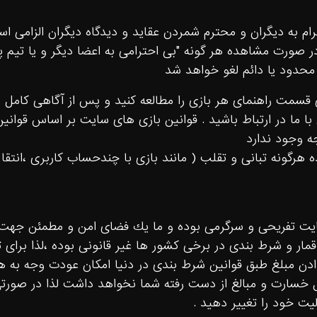
ام به ديگران و محترم شمردن عقايد و ديدگاه ديگران الزامى 
ر صورت مشاهده هر گونه "بى احترامى به اعضا ديگر و يا تيم پ
حدود يا دائم لغو خواهد شد
 قسمت راهنماى هر بازى را مطالعه كنيد و پس از آگاهى كامل ب
 ما در ارتباط باشيد . قوانين بازى هاى سايت بر اساس قوانين
ه وجود ندارد
هرگونه تبانى و تقلب ( مانند بازى با چندحساب كاربرى ،انتق
ت تفريحى و سرگرمى بوده و ما يك فضاى امن و مطمئن جهت فعا
قمار و شرط بندى در برخى كشور ها غير قانونى بوده ،لذا براى ث
ن مبلغ طبق قوانين شرط بندى در دنيا امكان عودت وجه به
 خسارت و مبالغ از دست رفته شما نخواهد داشت لذا در صورتى كه
ليت خود را تغيير دهيد .