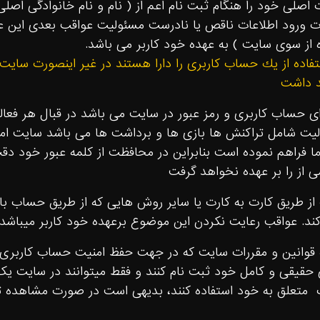
ت اصلى خود را هنگام ثبت نام اعم از ( نام و نام خانوادگى اصل
ت ورود اطلاعات ناقص يا نادرست مسئوليت عواقب بعدى اين عمل
ه از سوى سايت ) به عهده خود كاربر مى باشد.
اده از يك حساب كاربرى را دارا هستند در غير اينصورت سايت 
د داشت
اى حساب كاربرى و رمز عبور در سايت مى باشد در قبال هر فعا
ليت شامل تراكنش ها بازى ها و برداشت ها مى باشد سايت امني
 فراهم نموده است بنابراين در
محافظت از كلمه عبور خود دقت
 از را بر عهده نخواهد گرفت
از طریق کارت به کارت یا سایر روش هایی که از طریق حساب با
ند. عواقب رعایت نکردن این موضوع برعهده خود کاربر میباشد.
به قوانین و مقررات سایت که در جهت حفظ امنیت حساب کاربری 
 حقیقی و کامل خود ثبت نام کنند و فقط میتوانند در سایت یک
 متعلق به خود استفاده کنند، بدیهی است در صورت مشاهده