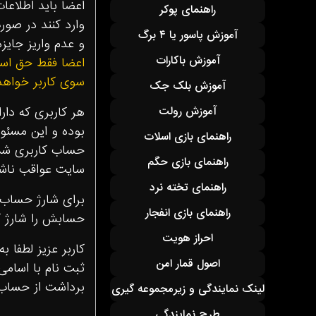
اعضا بايد اطلاعا
راهنمای پوکر
وارد كنند در صور
آموزش پاسور یا ۴ برگ
و عدم واريز جايز
آموزش باکارات
اعضا فقط حق استف
سوى كاربر خواه
آموزش بلک جک
آموزش رولت
هر كاربرى كه دار
بوده و اين مسئو
راهنمای بازی اسلات
حساب كاربرى شما
راهنمای بازی حگم
سايت عواقب ناشى
راهنمای تخته نرد
برای شارژ حساب 
راهنمای بازی انفجار
حسابش را شارژ ک
احراز هويت
کاربر عزیز لطفا 
اصول قمار امن
ثبت نام با اسامی
برداشت از حساب
لینک نمایندگی و زیرمجموعه گیری
طرح نمایندگی