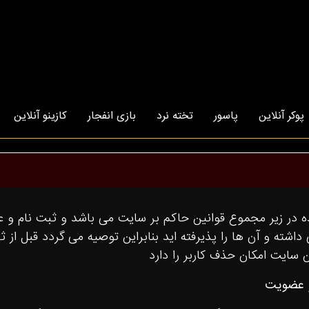
پوکر آنلاین
پاسور
تخته نرد
بازی انفجار
کازینو آنلاین
ه در زير مجموع قوانين حاكم بر سايت مى باشد و ثبت نام و 
 داشته و آن ها را پذيرفته ايد بنابراين توصيه مى گردد قبل از
 سايت امكان حذف كاربر را دارد
و عضويت