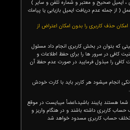
ى ، ايميل صحيح و معتبر و شماره تلفن و ساير )
 ( از جمله عدم دريافت ايميل بازيابى يا پيامك
امكان حذف كاربرى را بدون امكان اعتراض از
ليتى كه بتوان در بخش كاربرى انجام داد مسئول
ت كافى در سرور ها را براى حفظ اطلاعات و
 كافى را مبذول فرماييد در صورت عدم حفظ آن
نکی انجام میشود هر کاربر باید با کارت خودش
شما هستند پایبند باشید،اعضأ میبایست در موقع
 حساب کاربری داشته باشند و در هنگام واریز و
 تخلف حساب کاربری مسدود خواهد شد